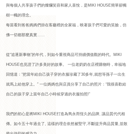
與每個人共享孩子們的燦爛笑容和家人喜悅，是MIKI HOUSE簡單卻獨
樹一幟的理念。
每當看到爸爸媽媽們掛在客廳裡的全家福，映著孩子們可愛的笑臉，仿
佛一切都那麼真實……
從“追逐新事物”的年代，到如今重視商品可持續價值觀的時代。MIKI
HOUSE也見證了許多美好的故事。 一位老奶奶在店裡購物時，幸福地
回憶道：“把當年給自己孩子穿的衣服珍藏了30多年,就想等孫子一出生
就馬上給他穿上。” 一位媽媽也與店員分享了自己的照片：“我很喜歡給
自己的孩子穿上當年自己小時候穿過的衣服拍照!”
我們的初心是將MIKI HOUSE打造為雋永而恆久的品牌, 讓品質代代相
傳。如今五十年過去了, 這樣的理念依然被堅守,不斷提升商品質量,並散
發出強烈的感染力。