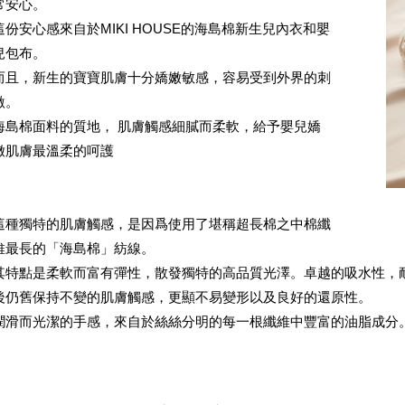
常安心。
這份安心感來自於MIKI HOUSE的海島棉新生兒內衣和嬰
兒包布。
而且，新生的寶寶肌膚十分嬌嫩敏感，容易受到外界的刺
激。
海島棉面料的質地， 肌膚觸感細膩而柔軟，給予嬰兒嬌
嫩肌膚最溫柔的呵護
這種獨特的肌膚觸感，是因爲使用了堪稱超長棉之中棉纖
維最長的「海島棉」紡線。
其特點是柔軟而富有彈性，散發獨特的高品質光澤。卓越的吸水性，
後仍舊保持不變的肌膚觸感，更顯不易變形以及良好的還原性。
潤滑而光潔的手感，來自於絲絲分明的每一根纖維中豐富的油脂成分