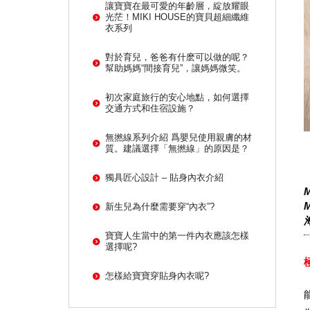
讓寶寶在最可愛的年齡層，綻放耀眼
光茫！MIKI HOUSE的寶貝超細纖維
衣系列
對於育兒，爸爸有什麽可以做的呢？
幫助媽媽“間接育兒”，讓媽媽微笑。
初次家庭旅行的安心地點，如何選擇
交通方式和住宿設施？
無撚線系列介紹 爲嬰兒使用親膚的材
質。建議選擇「無撚線」的原因是？
獨具匠心設計 – 貼身內衣介紹
新生兒為什麼需要穿“內衣”?
寶寶人生當中的第一件內衣應該怎樣
選擇呢?
怎樣給寶寶穿貼身內衣呢?