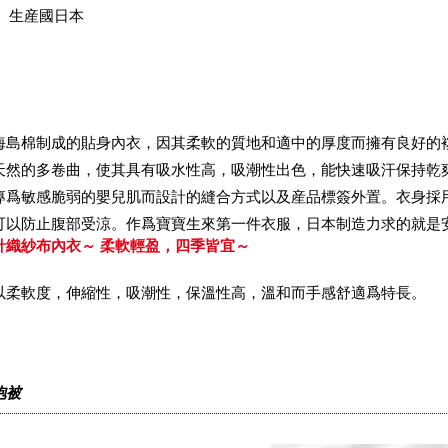
生産國日本
海島棉制成的貼身內衣，因其柔軟的質地和適中的厚度而擁有良好的
天然的多卷曲，使其具有吸水性高，吸潮性出色，能快速吸汗保持乾
專爲敏感脆弱的嬰兒肌而設計的縫合方式以及産品標簽外置。衣身採
可以防止腹部受涼。作爲寶寶生來第一件衣服，日本制造力求的就是
針織紗布內衣～ 柔軟輕盈，四季皆宜～
以柔軟度，伸縮性，吸潮性，保溫性高，溫和而手感舒適爲特長。
抱被