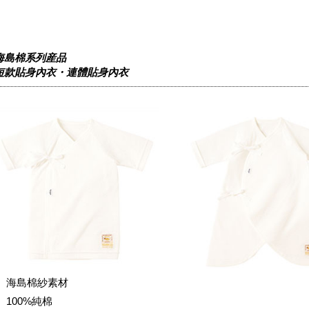
海島棉系列産品
短款貼身內衣・連體貼身內衣
海島棉紗素材
100%純棉