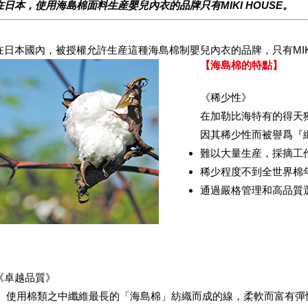
在日本，使用海島棉面料生産嬰兒內衣的品牌只有MIKI HOUSE。
在日本國內，被授權允許生産這種海島棉制嬰兒內衣的品牌，只有MIKI
【海島棉的特點】
《稀少性》
在加勒比海特有的得天
因其稀少性而被譽爲『
難以大量生産，採摘工
稀少程度不到全世界棉
通過嚴格管理和高品質
《卓越品質》
使用棉類之中纖維最長的「海島棉」紡織而成的線，柔軟而富有彈