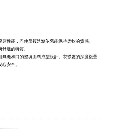
複原性能，即使反複洗滌依舊能保持柔軟的質感。
爽舒適的特質。
用無縫和口的整塊面料成型設計。衣襟處的深度複疊
安心安全。