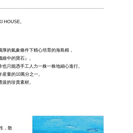
 HOUSE。
獨厚的氣象條件下精心培育的海島棉，
纖維中的寶石』。
作也只能憑手工人力一株一株地細心進行。
年産量的10萬分之一。
選拔的珍貴素材。
性，散