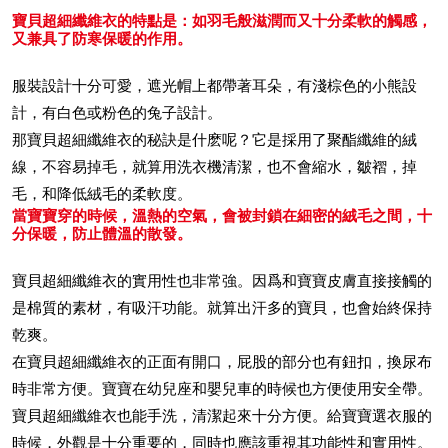
寶貝超細纖維衣的特點是：如羽毛般滋潤而又十分柔軟的觸感，
又兼具了防寒保暖的作用。
服裝設計十分可愛，遮光帽上都帶著耳朵，有淺棕色的小熊設
計，有白色或粉色的兔子設計。
那寶貝超細纖維衣的秘訣是什麽呢？它是採用了聚酯纖維的絨
線，不容易掉毛，就算用洗衣機清潔，也不會縮水，皺褶，掉
毛，和降低絨毛的柔軟度。
當寶寶穿的時候，溫熱的空氣，會被封鎖在細密的絨毛之間，十
分保暖，防止體溫的散發。
寶貝超細纖維衣的實用性也非常強。因爲和寶寶皮膚直接接觸的
是棉質的素材，有吸汗功能。就算出汗多的寶貝，也會始終保持
乾爽。
在寶貝超細纖維衣的正面有開口，屁股的部分也有鈕扣，換尿布
時非常方便。寶寶在幼兒座和嬰兒車的時候也方便使用安全帶。
寶貝超細纖維衣也能手洗，清潔起來十分方便。給寶寶選衣服的
時候，外觀是十分重要的，同時也應該重視其功能性和實用性。