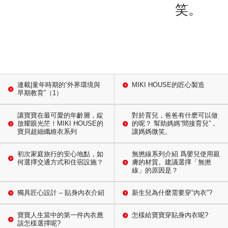
笑。
連載|童年時期的“外界環境與
MIKI HOUSE的匠心製造
早期教育”（1）
讓寶寶在最可愛的年齡層，綻
對於育兒，爸爸有什麽可以做
放耀眼光茫！MIKI HOUSE的
的呢？ 幫助媽媽“間接育兒”，
寶貝超細纖維衣系列
讓媽媽微笑。
初次家庭旅行的安心地點，如
無撚線系列介紹 爲嬰兒使用親
何選擇交通方式和住宿設施？
膚的材質。建議選擇「無撚
線」的原因是？
獨具匠心設計 – 貼身內衣介紹
新生兒為什麼需要穿“內衣”?
寶寶人生當中的第一件內衣應
怎樣給寶寶穿貼身內衣呢?
該怎樣選擇呢?