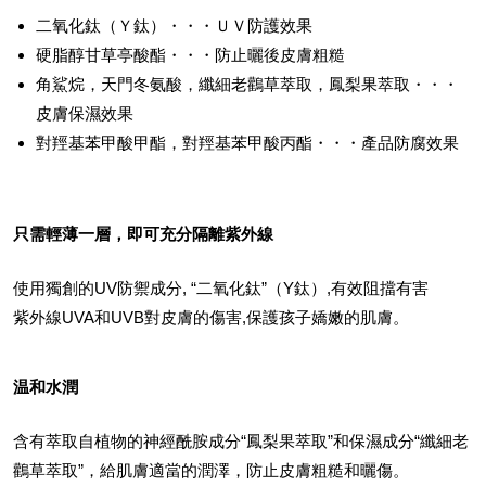
二氧化鈦（Ｙ鈦）・・・ＵＶ防護效果
硬脂醇甘草亭酸酯・・・防止曬後皮膚粗糙
角鯊烷，天門冬氨酸，纖細老鸛草萃取，鳳梨果萃取・・・
皮膚保濕效果
對羥基苯甲酸甲酯，對羥基苯甲酸丙酯・・・產品防腐效果
只需輕薄一層，即可充分隔離紫外線
使用獨創的UV防禦成分, “二氧化鈦”（Y鈦）,有效阻擋有害
紫外線UVA和UVB對皮膚的傷害,保護孩子嬌嫩的肌膚。
温和水潤
含有萃取自植物的神經酰胺成分“鳳梨果萃取”和保濕成分“纖細老
鸛草萃取”，給肌膚適當的潤澤，防止皮膚粗糙和曬傷。