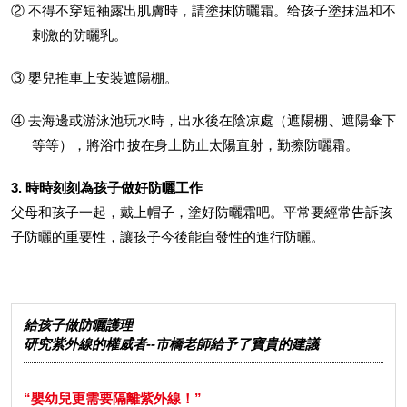
② 不得不穿短袖露出肌膚時，請塗抹防曬霜。给孩子塗抹温和不
刺激的防曬乳。
③ 嬰兒推車上安装遮陽棚。
④ 去海邊或游泳池玩水時，出水後在陰凉處（遮陽棚、遮陽傘下
等等），將浴巾披在身上防止太陽直射，勤擦防曬霜。
3. 時時刻刻為孩子做好防曬工作
父母和孩子一起，戴上帽子，塗好防曬霜吧。平常要經常告訴孩
子防曬的重要性，讓孩子今後能自發性的進行防曬。
給孩子做防曬護理
研究紫外線的權威者--市橋老師給予了寶貴的建議
“嬰幼兒更需要隔離紫外線！”