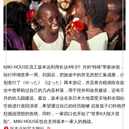
MIKI HOUSE员工坂本达利用长达4年3个 月的“特殊”带薪休假，
骑行环绕世界一周。归国后，把旅途中的所见所想汇集成册，分
别发行了《やった》《ほった》两本游记，并且将办税捐给在旅
途中曾帮助过自己的几内亚村落，用于挖井和诊所建设，还有不
丹的幼儿园建设。最近，坂本达在东日本大地震受灾地和全国的
学校进行巡回演讲，希望通过自己的经历能够 启发孩子们怀抱梦
想挑战理想的热情。同时，一家四口也开始了“世界6大陆大冒
险”。MIKI HOUSE也在支持坂本一家人的挑战。
坂本达的官方网站