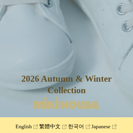
2026 Autumn & Winter
Collection
English
繁體中文
한국어
Japanese