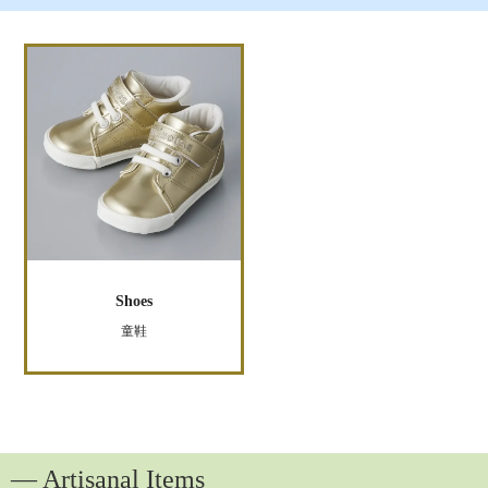
Shoes
童鞋
― Artisanal Items