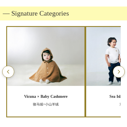
― Signature Categories
Vicuna × Baby Cashmere
Sea Islan
骆马绒×小山羊绒
海岛