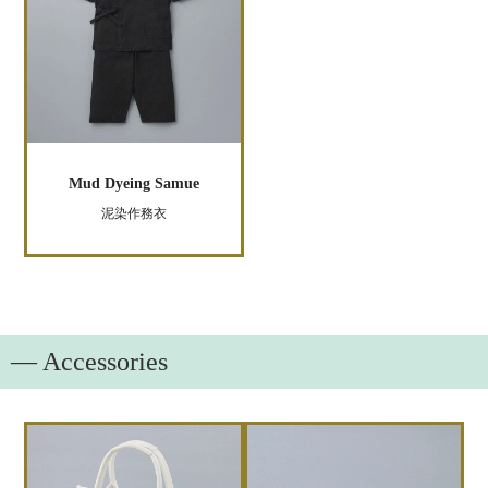
Mud Dyeing Samue
泥染作務衣
― Accessories