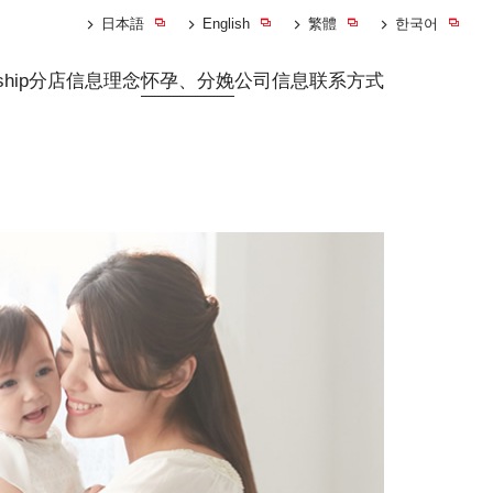
日本語
English
繁體
한국어
ship
分店信息
理念
怀孕、分娩
公司信息
联系方式