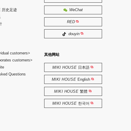
SE 历史足迹
WeChat
系
RED
针
douyin
ividual customers>
其他网站
porates customers>
ite
MIKI HOUSE
日本語
sked Questions
MIKI HOUSE
English
MIKI HOUSE
繁體
MIKI HOUSE
한국어