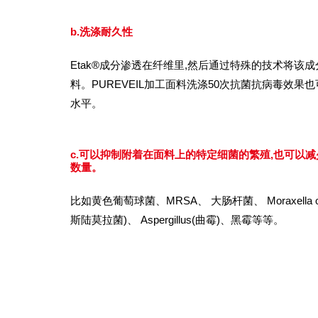
b.洗涤耐久性
Etak®成分渗透在纤维里,然后通过特殊的技术将该
料。PUREVEIL加工面料洗涤50次抗菌抗病毒效果
水平。
c.可以抑制附着在面料上的特定细菌的繁殖,也可以
数量。
比如黄色葡萄球菌、MRSA、 大肠杆菌、 Moraxella osl
斯陆莫拉菌)、 Aspergillus(曲霉)、黑霉等等。