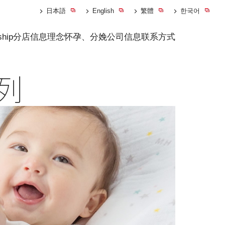
日本語
English
繁體
한국어
ship
分店信息
理念
怀孕、分娩
公司信息
联系方式
列