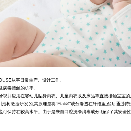
HOUSE从事日常生产、设计工作。
菌及病毒接触的机率。
USE珍视并应用在婴幼儿贴身内衣、儿童内衣以及床品等直接接触宝宝
二川浩树教授研发的,其原理是将“Etak®”成分渗透在纤维里,然后通
效果也可保持在较高水平。由于是来自口腔洗净消毒成分,确保了其安全