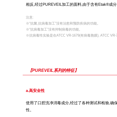
相反,经过PUREVEIL加工的面料,由于含有Etak
注意:
※“抗菌,抗病毒加工”没有治愈和预防疾病的功能。
※“抗病毒加工”没有抑制病毒的功能。
※抗病毒性实验是在ATCC VR-1679(有病毒胞膜), ATCC V
【PUREVEIL系列的特征】
a.高安全性
使用了口腔洗净消毒成分,经过了各种测试和检验,确
性。