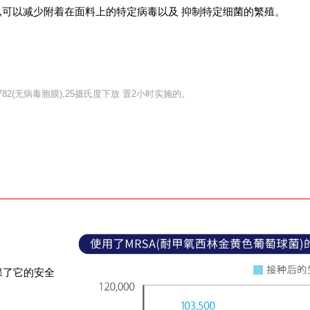
®成分,可以减少附着在面料上的特定病毒以及 抑制特定细菌的繁殖。
R-782(无病毒胞膜),25摄氏度下放 置2小时实施的。
保了它的安全