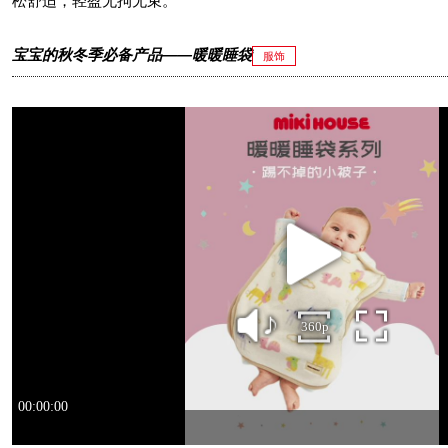
松舒适，轻盈无拘无束。
宝宝的秋冬季必备产品——暖暖睡袋
服饰