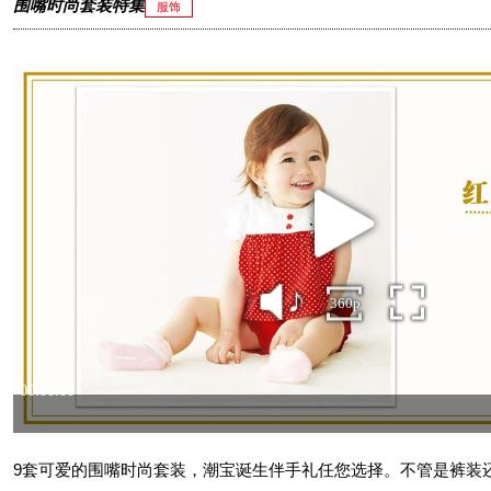
围嘴时尚套装特集
服饰
9套可爱的围嘴时尚套装，潮宝诞生伴手礼任您选择。不管是裤装