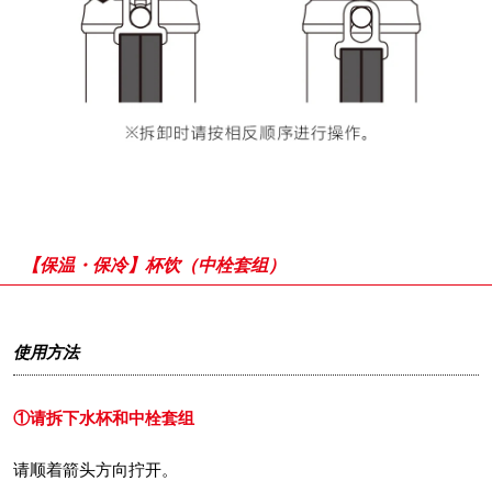
【保温・保冷】杯饮（中栓套组）
使用方法
①请拆下水杯和中栓套组
请顺着箭头方向拧开。