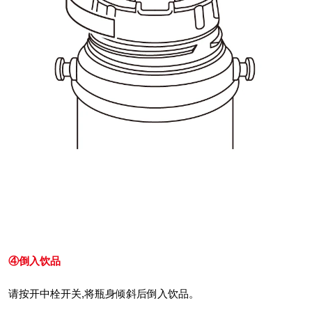
④倒入饮品
请按开中栓开关,将瓶身倾斜后倒入饮品。