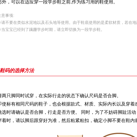
另外，可以在适应穿一段学步鞋之前,作为练习用的鞋使用。
注意事项:
※请不要在类似水泥地以及石头地等使用。由于鞋底使用的是柔软材质，若在地
※当宝宝已经到了蹒跚学步时期，请立即切换为一段学步鞋。
鞋码的选择方法
请两只脚同时试穿，在实际行走的状态下确认尺码是否合脚。
即使标有相同尺码的鞋子，也会根据款式、材质、实际内长以及穿着感
挑选时请确认是否合脚，行走是否方便。 同时，为了不妨碍脚趾活
穿着时，请以脚后跟穿好为准，然后粘紧粘扣，确定小脚不要在鞋内