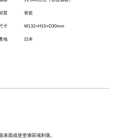
材質
骨瓷
尺寸
W132×H15×D30mm
產地
日本
器表面或使塗漆區域剥落。