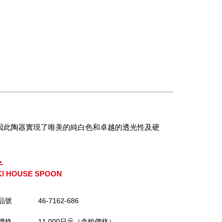
因此陶器實現了唯美的純白色和卓越的透光性及硬
子
KI HOUSE SPOON
品號
46-7162-686
價格
11,000日元（含稅價格）