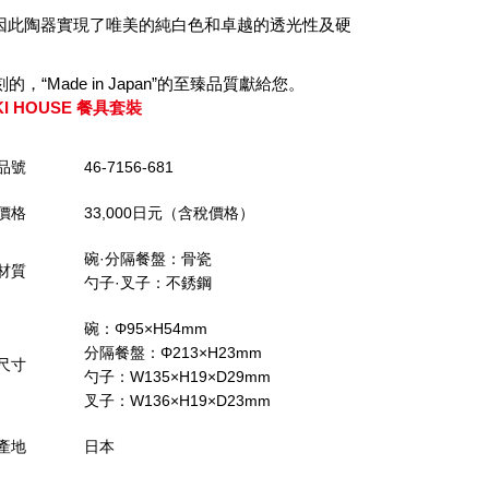
因此陶器實現了唯美的純白色和卓越的透光性及硬
ade in Japan”的至臻品質獻給您。
KI HOUSE 餐具套裝
品號
46-7156-681
價格
33,000日元（含稅價格）
碗·分隔餐盤：骨瓷
材質
勺子·叉子：不銹鋼
碗：Φ95×H54mm
分隔餐盤：Φ213×H23mm
尺寸
勺子：W135×H19×D29mm
叉子：W136×H19×D23mm
產地
日本