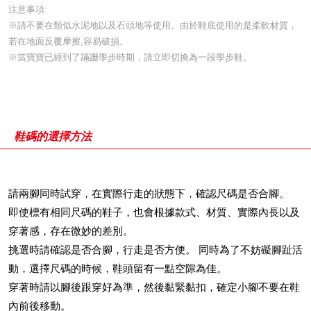
注意事項:
※請不要在類似水泥地以及石頭地等使用。由於鞋底使用的是柔軟材質，
若在地面反覆摩擦,容易破損。
※當寶寶已經到了蹣跚學步時期，請立即切換為一段學步鞋。
鞋碼的選擇方法
請兩腳同時試穿，在實際行走的狀態下，確認尺碼是否合腳。
即使標有相同尺碼的鞋子，也會根據款式、材質、實際內長以及
穿著感，存在微妙的差別。
挑選時請確認是否合腳，行走是否方便。 同時為了不妨礙腳趾活
動，選擇尺碼的時候，鞋頭留有一點空隙為佳。
穿著時請以腳後跟穿好為準，然後黏緊黏扣，確定小腳不要在鞋
內前後移動。