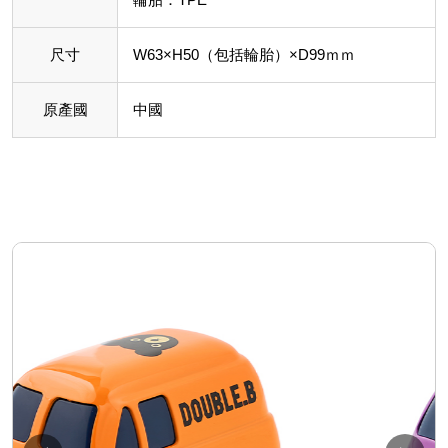
尺寸
W63×H50（包括輪胎）×D99ｍｍ
原產國
中國