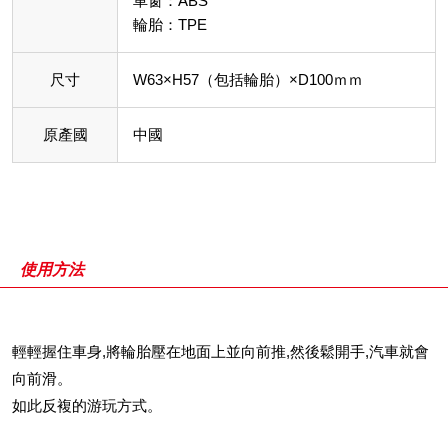
車窗：ABS
輪胎：TPE
尺寸
W63×H57（包括輪胎）×D100ｍｍ
原產國
中國
使用方法
輕輕握住車身,將輪胎壓在地面上並向前推,然後鬆開手,汽車就會
向前滑。
如此反複的游玩方式。