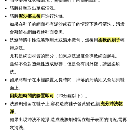
請不要用洗衣機清洗，會損傷鞋子內部的纖維。
請將鞋墊取出單獨清洗。
請將
泥沙擦去後
再進行洗滌。
如果在鞋子的網面裡有泥沙或石子的情況下進行清洗，污垢
會殘留在網面裡使鞋面發黑。
洗滌時將中性洗滌劑用水或溫水攪勻，然後用
柔軟的刷子
輕
輕刷洗。
尤其是網面材質的部分，如果刷洗過度會導致網面起毛。
雖然不會對透氣性造成影響，但是會有損外觀，請温柔刷
洗。
如果將鞋子在水裡静置太長時間，掉落的污漬則又會沾到鞋
面上。
因此短時間的靜置即可
（20分鐘以下）。
洗滌劑殘留在鞋子上,容易造成鞋子發黃變色,請
充分沖洗乾
淨
。
如果出現沖洗不乾淨,造成洗滌劑殘留在鞋子表面的情況,需再
次清洗。