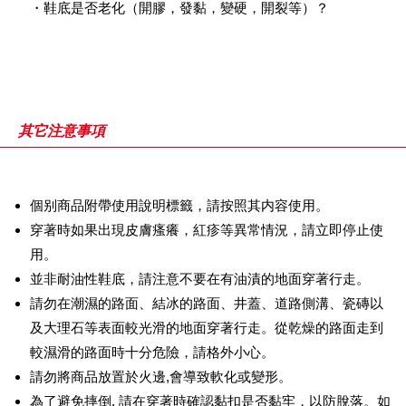
・鞋底是否老化（開膠，發黏，變硬，開裂等）？
其它注意事項
個别商品附帶使用說明標籤，請按照其内容使用。
穿著時如果出現皮膚瘙癢，紅疹等異常情況，請立即停止使
用。
並非耐油性鞋底，請注意不要在有油漬的地面穿著行走。
請勿在潮濕的路面、結冰的路面、井蓋、道路側溝、瓷磚以
及大理石等表面較光滑的地面穿著行走。從乾燥的路面走到
較濕滑的路面時十分危險，請格外小心。
請勿將商品放置於火邊,會導致軟化或變形。
為了避免摔倒, 請在穿著時確認黏扣是否黏牢，以防脫落。如