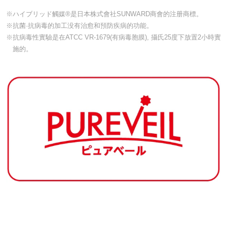
※ハイブリッド觸媒®是日本株式會社SUNWARD商會的注册商標。
※抗菌·抗病毒的加工没有治愈和預防疾病的功能。
※抗病毒性實驗是在ATCC VR-1679(有病毒胞膜), 攝氏25度下放置2小時實
施的。