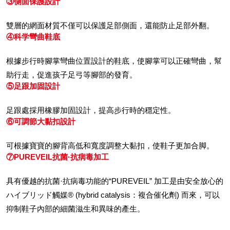
③側面保護設計
雙層的網面材質不僅可以保護足部側面，還能防止足部外翻。
④科学彎曲鞋底
根據步行時腳掌彎曲位置設計的鞋底，使腳掌可以正確彎曲，幫
助行走，促進孩子足弓等腳部的發育。
⑤足跟加固設計
足跟處採用橡膠加固設計，提高步行時的穩定性。
⑥可調節大黏扣設計
可根據寶寶的腳背高低和寬度調整大黏扣，使鞋子更加合脚。
⑦PUREVEIL抗菌·抗病毒加工
具有優越的抗菌·抗病毒功能的“PUREVEIL” 加工是由安全放心的
ハイブリッド觸媒® (hybrid catalysis：複合催化劑) 而來，可以
抑制鞋子內部的細菌滋生和異味的產生。